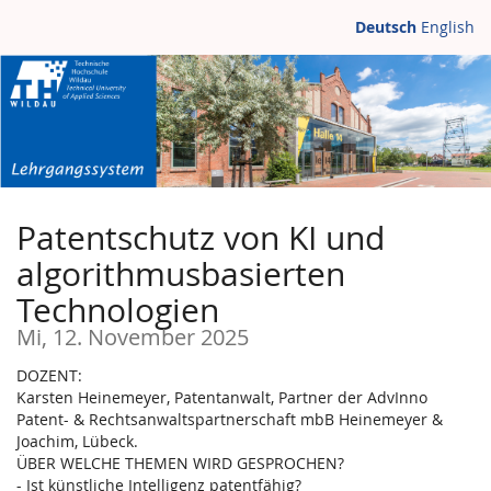
Zum
Deutsch
English
Haupt-
Inhalt
springen
Patentschutz von KI und
algorithmusbasierten
Technologien
Mi, 12. November 2025
DOZENT:
Karsten Heinemeyer, Patentanwalt, Partner der AdvInno
Patent- & Rechtsanwaltspartnerschaft mbB Heinemeyer &
Joachim, Lübeck.
ÜBER WELCHE THEMEN WIRD GESPROCHEN?
- Ist künstliche Intelligenz patentfähig?